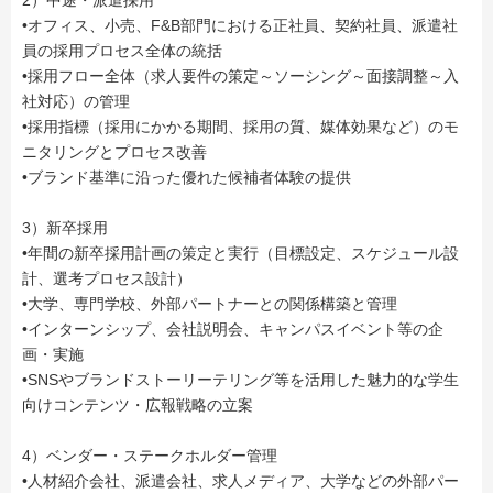
2）中途・派遣採用
•オフィス、小売、F&B部門における正社員、契約社員、派遣社
員の採用プロセス全体の統括
•採用フロー全体（求人要件の策定～ソーシング～面接調整～入
社対応）の管理
•採用指標（採用にかかる期間、採用の質、媒体効果など）のモ
ニタリングとプロセス改善
•ブランド基準に沿った優れた候補者体験の提供
3）新卒採用
•年間の新卒採用計画の策定と実行（目標設定、スケジュール設
計、選考プロセス設計）
•大学、専門学校、外部パートナーとの関係構築と管理
•インターンシップ、会社説明会、キャンパスイベント等の企
画・実施
•SNSやブランドストーリーテリング等を活用した魅力的な学生
向けコンテンツ・広報戦略の立案
4）ベンダー・ステークホルダー管理
•人材紹介会社、派遣会社、求人メディア、大学などの外部パー