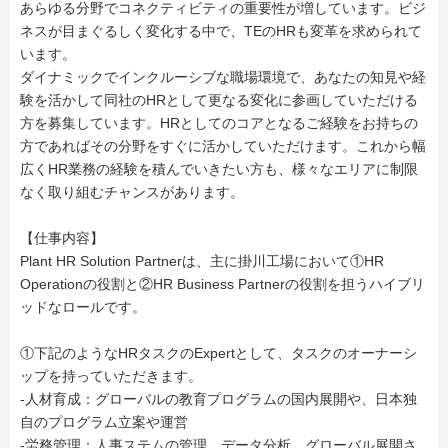
あらゆる分野でコネクティビティの重要性が増しています。ビジ
ネスが目まぐるしく変化する中で、TEのHRも変革を求められて
います。
ダイナミックでインクルーシブな職場環境で、あなたの知見や経
験を活かして同社のHRとして更なる変化に参画していただける
方を募集しています。HRとしてのコアとなるご経験をお持ちの
方であればその分野をすぐに活かしていただけます。これから幅
広くHR業務の経験を積んでいきたい方も、様々なエリアに制限
なく取り組むチャンスがあります。
【仕事内容】
Plant HR Solution Partnerは、主に掛川工場において①HR
Operationの役割と②HR Business Partnerの役割を担うハイブリ
ッドなロールです。
①下記のようなHRタスクのExpertとして、タスクのオーナーシ
ップを持っていただきます。
-人材育成：グローバルの教育プログラムの国内展開や、日本独
自のプログラム立案や運営
-労務管理：人事ステムの管理、データ分析、グローバル展開さ