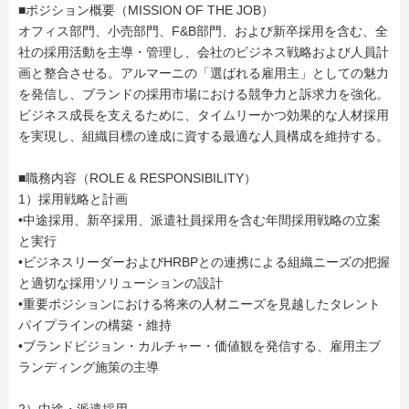
■ポジション概要（MISSION OF THE JOB）
オフィス部門、小売部門、F&B部門、および新卒採用を含む、全
社の採用活動を主導・管理し、会社のビジネス戦略および人員計
画と整合させる。アルマーニの「選ばれる雇用主」としての魅力
を発信し、ブランドの採用市場における競争力と訴求力を強化。
ビジネス成長を支えるために、タイムリーかつ効果的な人材採用
を実現し、組織目標の達成に資する最適な人員構成を維持する。
■職務内容（ROLE & RESPONSIBILITY）
1）採用戦略と計画
•中途採用、新卒採用、派遣社員採用を含む年間採用戦略の立案
と実行
•ビジネスリーダーおよびHRBPとの連携による組織ニーズの把握
と適切な採用ソリューションの設計
•重要ポジションにおける将来の人材ニーズを見越したタレント
パイプラインの構築・維持
•ブランドビジョン・カルチャー・価値観を発信する、雇用主ブ
ランディング施策の主導