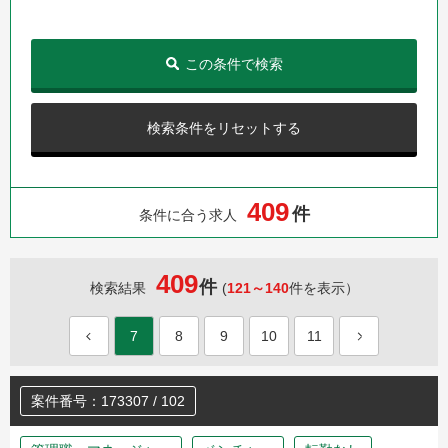
この条件で検索
検索条件をリセットする
4
0
9
件
条件に合う求人
409
件
検索結果
(
121～140
件を表示）
7
8
9
10
11
案件番号：173307 / 102