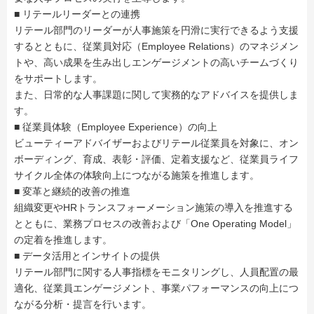
■ リテールリーダーとの連携
リテール部門のリーダーが人事施策を円滑に実行できるよう支援
するとともに、従業員対応（Employee Relations）のマネジメン
トや、高い成果を生み出しエンゲージメントの高いチームづくり
をサポートします。
また、日常的な人事課題に関して実務的なアドバイスを提供しま
す。
■ 従業員体験（Employee Experience）の向上
ビューティーアドバイザーおよびリテール従業員を対象に、オン
ボーディング、育成、表彰・評価、定着支援など、従業員ライフ
サイクル全体の体験向上につながる施策を推進します。
■ 変革と継続的改善の推進
組織変更やHRトランスフォーメーション施策の導入を推進する
とともに、業務プロセスの改善および「One Operating Model」
の定着を推進します。
■ データ活用とインサイトの提供
リテール部門に関する人事指標をモニタリングし、人員配置の最
適化、従業員エンゲージメント、事業パフォーマンスの向上につ
ながる分析・提言を行います。