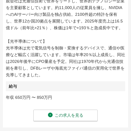
親会社は光通信技術で世界をリードし、世界的テクノロジー企業
を主要顧客としています。約11,000人の従業員を擁し、NVIDIA
へのAIサーバー向け製品を独占供給。2100件超の特許を保有
し、世界12か国20拠点を展開しています。2025年度売上は16.5
億ドル（前年比+21％）、株価は1年で+193％と急成長中です。
【光半導体について】
光半導体は光で電気信号を制御・変換するデバイスで、通信や医
療など幅広く活躍しています。市場は年率20％以上成長し、同社
は2026年後半にCPO量産を予定。同社は1970年代から光通信技
術を牽引し、DFBレーザや海底光ファイバ通信の実用化で世界を
先導してきました。
給与
年収 650万円 〜 850万円
この求人を見る