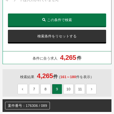
この条件で検索
検索条件をリセットする
,
4
2
6
5
件
条件に合う求人
4,265
件
検索結果
(
161～180
件を表示）
7
8
9
10
11
案件番号：176306 / 089