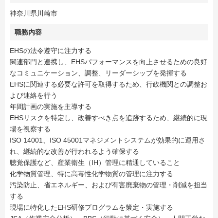
神奈川県川崎市
職務内容
EHSの法令遵守に注力する
関連部門と連携し、EHSパフォーマンスを向上させるための良好
なコミュニケーション、調整、リーダーシップを発揮する
EHSに関連する必要な許可を取得するため、行政機関との調整お
よび連絡を行う
年間計画の実施を主導する
EHSリスクを特定し、改善すべき点を追跡するため、継続的に現
場を視察する
ISO 14001、ISO 45001マネジメントシステムが効果的に運用さ
れ、継続的な改善が行われるよう確保する
聴覚保護など、産業衛生（IH）管理に精通していること
化学物質管理、特に高毒性化学物質の管理に注力する
汚染防止、省エネルギー、および有害廃棄物の管理・削減を担当
する
現場に特化したEHS研修プログラムを策定・実施する