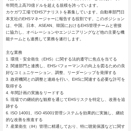
年間売上高70億ドルを超える規模を誇っています。
カケガワ工場でEHSアナリストを募集しています。自動車部門日
本支社のEHSマネージャーに報告する役割です。このポジション
は、中国、日本、ASEAN、韓国におけるEHS管理チームと密接
に協力し、オペレーションやエンジニアリングなど他の主要な機
能チームとも連携して業務を遂行します。
主な業務
1. 環境・安全衛生（EHS）に関する法的遵守に焦点を当てる
2. 関連部門と連携し、EHSパフォーマンスの向上を図るための良
好なコミュニケーション、調整、リーダーシップを発揮する
3. 政府機関との調整と連絡を行い、EHSに関連する必要な許可を
取得する
4. 年間計画の実施をリードする
5. 現場での継続的な観察を通じてEHSリスクを特定し、改善を追
跡する
6. ISO 14001、ISO 45001管理システムを効果的に実施し、継続
的な改善を推進する
7. 産業衛生（IH）管理に精通しており、特に聴覚保護などに関す