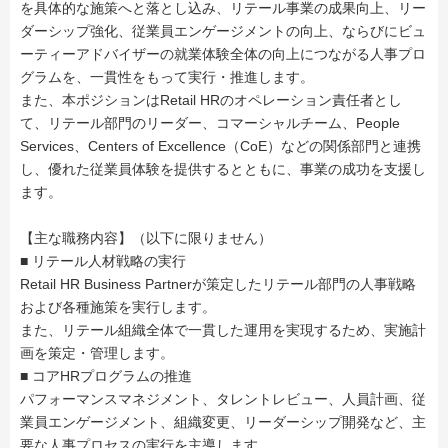
を具体的な施策へと落とし込み、リテール事業の成果向上、リー
ダーシップ強化、従業員エンゲージメントの向上、ならびにビュ
ーティーアドバイザーの就業体験全体の向上につながる人事プロ
グラムを、一貫性をもって実行・推進します。
また、本ポジションはRetail HRのオペレーション責任者とし
て、リテール部門のリーダー、コマーシャルチーム、People
Services、Centers of Excellence（CoE）などの関係部門と連携
し、優れた従業員体験を提供するとともに、事業の成功を支援し
ます。
【主な職務内容】（以下に限りません）
■ リテール人材戦略の実行
Retail HR Business Partnerが策定したリテール部門の人事戦略
および各種施策を実行します。
また、リテール組織全体で一貫した運用を実現するため、実施計
画を策定・管理します。
■ コアHRプログラムの推進
パフォーマンスマネジメント、タレントレビュー、人員計画、従
業員エンゲージメント、組織変更、リーダーシップ開発など、主
要な人事プロセスの実行を主導します。