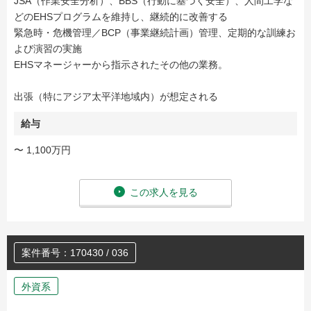
JSA（作業安全分析）、BBS（行動に基づく安全）、人間工学な
どのEHSプログラムを維持し、継続的に改善する
緊急時・危機管理／BCP（事業継続計画）管理、定期的な訓練お
よび演習の実施
EHSマネージャーから指示されたその他の業務。
出張（特にアジア太平洋地域内）が想定される
給与
〜 1,100万円
この求人を見る
案件番号：170430 / 036
外資系