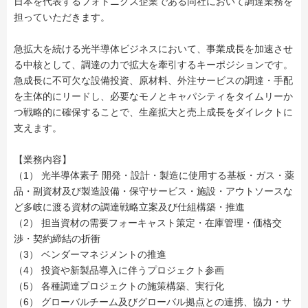
日本を代表するフォトニクス企業である同社において調達業務を
担っていただきます。
急拡大を続ける光半導体ビジネスにおいて、事業成長を加速させ
る中核として、調達の力で拡大を牽引するキーポジションです。
急成長に不可欠な設備投資、原材料、外注サービスの調達・手配
を主体的にリードし、必要なモノとキャパシティをタイムリーか
つ戦略的に確保することで、生産拡大と売上成長をダイレクトに
支えます。
【業務内容】
（1） 光半導体素子 開発・設計・製造に使用する基板・ガス・薬
品・副資材及び製造設備・保守サービス・施設・アウトソースな
ど多岐に渡る資材の調達戦略立案及び仕組構築・推進
（2） 担当資材の需要フォーキャスト策定・在庫管理・価格交
渉・契約締結の折衝
（3） ベンダーマネジメントの推進
（4） 投資や新製品導入に伴うプロジェクト参画
（5） 各種調達プロジェクトの施策構築、実行化
（6） グローバルチーム及びグローバル拠点との連携、協力・サ