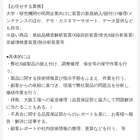
【お任せする業務】
大学・研究機関や民間企業向けに装置の新規納入/据付け/修理/メ
ンテナンスのほか、デモ・カスタマーサポート、データ提供など
も担当。
※扱い商品：単結晶構造解析装置/X線回折装置/蛍光X線分析装置/
非破壊検査装置/熱分析装置等
●具体的には
・弊社X線製品の据え付け、調整修理、保全等の保守作業を行
う。
・製品に関する技術情報及び指示手順をふまえ、作業を行う。
・顧客からの依頼に基づき、現場で弊社製品の問題点を分析し、
修繕作業を行う。
・拝島、大阪工場への返送修理（品質保証部と協力して問題解決
に当たることもある。）
・不具合に関する品質保証部からのレポートを基に、お客様へ報
告・解決に従事する。
・顧客レポートや社内技術情報の整理、更新などを行う。 等