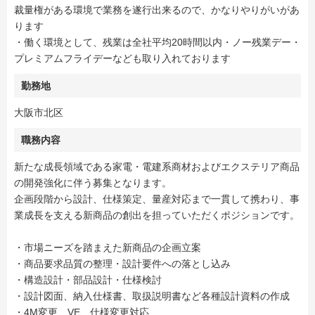
裁量権がある環境で業務を遂行出来るので、かなりやりがいがあ
ります
・働く環境として、残業は全社平均20時間以内・ノー残業デー・
プレミアムフライデーなども取り入れております
勤務地
大阪市北区
職務内容
新たな成長領域である家電・電建系商材およびエクステリア商品
の開発強化に伴う募集となります。
企画段階から設計、仕様策定、量産対応まで一貫して携わり、事
業成長を支える新商品の創出を担っていただくポジションです。
・市場ニーズを踏まえた新商品の企画立案
・商品要求品質の整理・設計要件への落とし込み
・構造設計・部品設計・仕様検討
・設計図面、納入仕様書、取扱説明書など各種設計資料の作成
・4M変更、VE、仕様変更対応