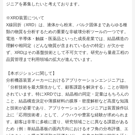
ジニアを募集したいと考えております。
※XRD装置について
X線回折（XRD）は、液体から粉末、バルク固体まであらゆる種
類の物質を分析するための重要な非破壊分析ツールの一つです。
電池・半導体・触媒・医薬品といった成長産業では、結晶構造の
理解や相同定（どんな物質が含まれているかの特定）が欠かせ
ず、XRDはその基盤技術として不可欠です。研究から量産工程の
品質管理まで利用領域の拡大が進んでいます。
【本ポジションに関して】
分析機器装置メーカーにおけるアプリケーションエンジニアは、
「分析技術を最大限生かして、顧客課題を解決する」ことが期待
されています。特にXRDでは、結晶相の同定・定量はもちろんの
こと、結晶構造決定や薄膜材料の膜厚・密度解析など高度な知識
と技術が必要であり、アプリケーションエンジニアは装置操作以
上に「応用技術者」として、ノウハウや豊富な経験が求められま
す。顧客は非常に多岐に渡り、研究領域ごとに異なる課題がある
ため（例：単結晶基板の面内方向におけるオフ角の分布評価、エ