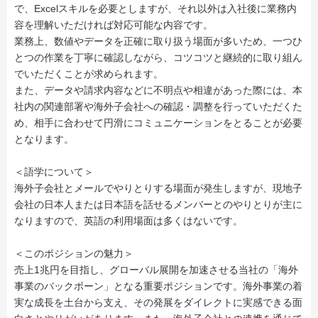
で、Excelスキルを必要としますが、それ以外は入社後に業務内
容を理解いただければ対応可能な内容です。
業務上、数値やデータを正確に取り扱う場面が多いため、一つひ
とつの作業を丁寧に確認しながら、コツコツと継続的に取り組ん
でいただくことが求められます。
また、データや請求内容などに不明点や相違があった際には、本
社内の関連部署や海外子会社への確認・調整を行っていただくた
め、相手に合わせて円滑にコミュニケーションをとることが必要
となります。
＜語学について＞
海外子会社とメールでやりとりする場面が発生しますが、現地子
会社の日本人または日本語を話せるメンバーとのやりとりが主に
なりますので、英語の利用場面は多くはないです。
＜このポジションの魅力＞
売上1兆円を目指し、グローバル展開を加速させる当社の「海外
事業のバックボーン」となる重要ポジションです。海外事業の着
実な成長を土台から支え、その発展をダイレクトに実感できる面