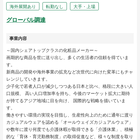
海外展開あり
転勤なし
大手・上場
グローバル調達
事業内容
～国内シェアトップクラスの化粧品メーカー～
画期的な商品を世に送り出し、多くの生活者の信頼を得ていま
す。
新商品の開発や海外事業の拡充など次世代に向けた変革にもチャ
レンジしていきます。
少子化で若者人口が減少しつつある日本と比べ、格段に大きい人
口規模、 高い人口増加率を持ち、今後のマーケット拡大に期待
が持てるアジア地域に目を向け、 国際的な戦略を描いていま
す。
働きやすい環境の実現を目指し、生産性向上のために通年に渡り
カジュアルウェアを認める「オールウェイズカジュアルウェア」
や数年に渡り何度でも介護休暇が取得できる「介護休業」、積極
的な「育休・育児勤務制度」の取得促進など、様々な制度を取り