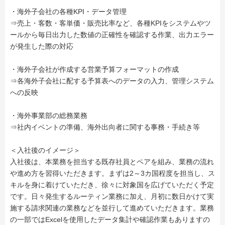
・海外子会社の各種KPI・データ管理
⇒売上・客数・客単価・販売比率など、各種KPIをシステムやツ
ールから毎日出力した数値の正確性を確認する作業、出力エラー
が発生した際の対応
・海外子会社が作成する営業予算フォーマットの作成
⇒各海外子会社に配する予算表へのデータの入力、管理システム
への反映
・海外事業部の総務業務
⇒社内イベントの準備、海外出向者に関する事務・手続き等
＜入社後のイメージ＞
入社後は、本業務を担当する既存社員とペアを組み、業務の流れ
や進め方を習得いただきます。まずは2～3カ国程度を担当し、ス
キルを身に着けていただき、徐々に対象国を広げていただく予定
です。日々発生するルーティン業務に加え、月初に数日かけて実
施する請求関連の業務などを並行して進めていただきます。業務
の一部ではExcelを使用したデータ集計や確認作業もありますの