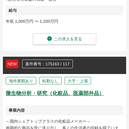
給与
年収 1,000万円 〜 1,200万円
この求人を見る
NEW
案件番号：175163 / 117
海外展開あり
転勤なし
大手・上場
微生物分析・研究（化粧品、医薬部外品）
事業内容
～国内シェアトップクラスの化粧品メーカー～
画期的な商品を世に送り出し、多くの生活者の信頼を得ていま