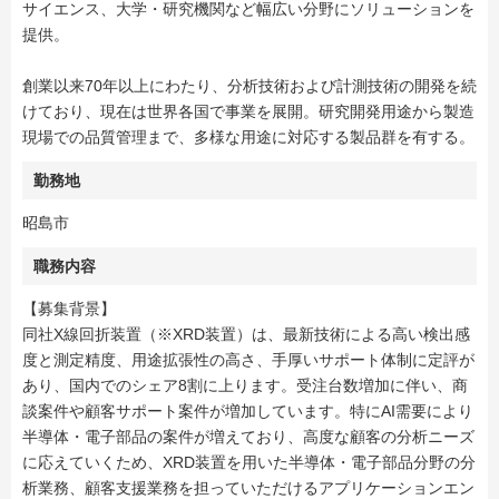
サイエンス、大学・研究機関など幅広い分野にソリューションを
提供。
創業以来70年以上にわたり、分析技術および計測技術の開発を続
けており、現在は世界各国で事業を展開。研究開発用途から製造
現場での品質管理まで、多様な用途に対応する製品群を有する。
勤務地
昭島市
職務内容
【募集背景】
同社X線回折装置（※XRD装置）は、最新技術による高い検出感
度と測定精度、用途拡張性の高さ、手厚いサポート体制に定評が
あり、国内でのシェア8割に上ります。受注台数増加に伴い、商
談案件や顧客サポート案件が増加しています。特にAI需要により
半導体・電子部品の案件が増えており、高度な顧客の分析ニーズ
に応えていくため、XRD装置を用いた半導体・電子部品分野の分
析業務、顧客支援業務を担っていただけるアプリケーションエン