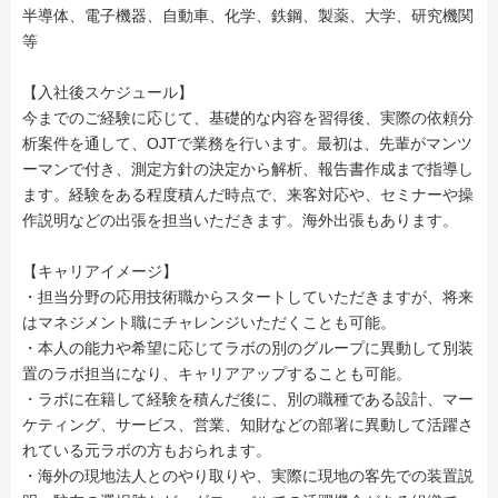
半導体、電子機器、自動車、化学、鉄鋼、製薬、大学、研究機関
等
【入社後スケジュール】
今までのご経験に応じて、基礎的な内容を習得後、実際の依頼分
析案件を通して、OJTで業務を行います。最初は、先輩がマンツ
ーマンで付き、測定方針の決定から解析、報告書作成まで指導し
ます。経験をある程度積んだ時点で、来客対応や、セミナーや操
作説明などの出張を担当いただきます。海外出張もあります。
【キャリアイメージ】
・担当分野の応用技術職からスタートしていただきますが、将来
はマネジメント職にチャレンジいただくことも可能。
・本人の能力や希望に応じてラボの別のグループに異動して別装
置のラボ担当になり、キャリアアップすることも可能。
・ラボに在籍して経験を積んだ後に、別の職種である設計、マー
ケティング、サービス、営業、知財などの部署に異動して活躍さ
れている元ラボの方もおられます。
・海外の現地法人とのやり取りや、実際に現地の客先での装置説