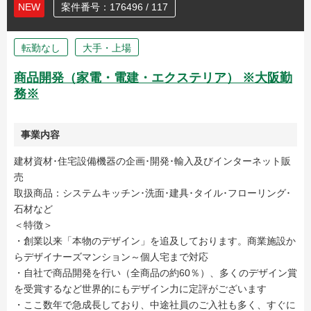
NEW
案件番号：176496 / 117
転勤なし
大手・上場
商品開発（家電・電建・エクステリア） ※大阪勤
務※
事業内容
建材資材･住宅設備機器の企画･開発･輸入及びインターネット販
売
取扱商品：システムキッチン･洗面･建具･タイル･フローリング･
石材など
＜特徴＞
・創業以来「本物のデザイン」を追及しております。商業施設か
らデザイナーズマンション～個人宅まで対応
・自社で商品開発を行い（全商品の約60％）、多くのデザイン賞
を受賞するなど世界的にもデザイン力に定評がございます
・ここ数年で急成長しており、中途社員のご入社も多く、すぐに