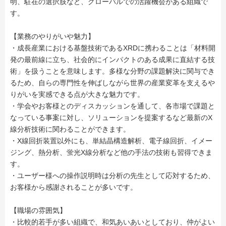
明、駐在の選択肢など、グローバルでの活躍機会がある組織で
す。
【業務のやりがいや魅力】
・成長産業における基盤技術であるXRDに携わることは「材料開
発の最前線に立ち、社会的にインパクトのある成果に直結する技
術」を扱うことを意味します。多様な分野の課題解決に関与でき
るため、自らの専門性を伸ばしながら世界の産業変革を支えるや
りがいを実感できる点が大きな魅力です。
・学会やお客様とのディスカッションを通して、各市場で課題と
なっている事案に対し、ソリューションを提案するなど最新のX
線分析技術に関わることができます。
・X線回折装置以外にも、単結晶構造解析、電子線回折、イメー
ジング、熱分析、蛍光X線分析など他の手法の技術も習得できま
す。
・ユーザー様への操作説明時は分析の先生として応対するため、
お客様から感謝されることが多いです。
【職場の雰囲気】
・比較的若手が多い組織で、和気あいあいとしており、仲がよい