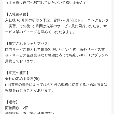
（土日祝は自宅へ帰宅していただいて構いません）
【入社後研修】
入社後3ヶ月間の研修を予定。冒頭2ヶ月間はトレーニングセンタ
ー実習、その後1ヶ月間は先輩のサービス員に同行いただき、サ
ービス業のイメージを深めていただきます。
【想定されるキャリアパス】
国内サービス員として業務習得いただいた後、海外サービス業
務・サービス企画業務など希望に応じて幅広いキャリアプランを
用意しております。
【変更の範囲】
会社の定める業務(※)
(※)業務の都合によっては会社外の職務に従事するため出向又は
転属を命じることがあります。
【選考】
面接回数：2回
筆記試験：有（適性検査/英語）