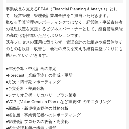
事業成長を支えるFP&A（Financial Planning & Analysis）とし
て、経営管理・管理会計業務全般をご担当いただきます。
単なる予算管理やレポーティングではなく、経営陣・事業責任者
の意思決定を支援するビジネスパートナーとして、経営管理機能
の高度化を推進いただくポジションです。
既存プロセスの運用に留まらず、管理会計の仕組みや運営体制そ
のものを設計・改善し、会社の成長を支える経営基盤づくりにも
携わっていただきます。
●年次予算・中期計画の策定
●Forecast（業績予測）の作成・更新
●月次・四半期レポーティング
●予実分析・差異分析
●シナリオ分析・リカバリープラン策定
●VCP（Value Creation Plan）など重要KPIのモニタリング
●新商品・新規投資案件の財務分析
●経営層・事業責任者へのレポーティング
●管理会計プロセスの改善・高度化
●経営管理基盤の構築・運営