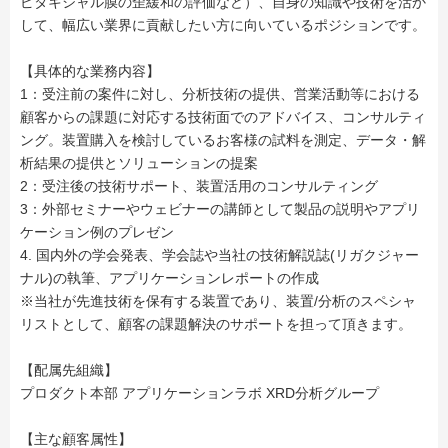
ピタキシャル膜の歪緩和の評価など）、自身の知識や技術を活か
して、幅広い業界に貢献したい方に向いているポジションです。
【具体的な業務内容】
1：受注前の案件に対し、分析技術の提供、営業活動等における
顧客からの課題に対応する技術面でのアドバイス、コンサルティ
ング。装置購入を検討しているお客様の試料を測定、データ・解
析結果の提供とソリューションの提案
2：受注後の技術サポート、装置活用のコンサルティング
3：外部セミナーやウェビナーの講師として製品の説明やアプリ
ケーション例のプレゼン
4. 国内外の学会発表、学会誌や当社の技術解説誌(リガクジャー
ナル)の執筆、アプリケーションレポートの作成
※当社が先進技術を保有する装置であり、装置/分析のスペシャ
リストとして、顧客の課題解決のサポートを担って頂きます。
【配属先組織】
プロダクト本部 アプリケーションラボ XRD分析グループ
【主な顧客属性】