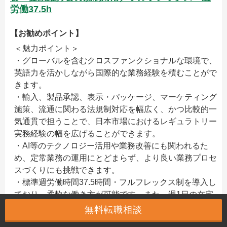
労働37.5h
【お勧めポイント】
＜魅力ポイント＞
・グローバルを含むクロスファンクショナルな環境で、
英語力を活かしながら国際的な業務経験を積むことがで
きます。
・輸入、製品承認、表示・パッケージ、マーケティング
施策、流通に関わる法規制対応を幅広く、かつ比較的一
気通貫で担うことで、日本市場におけるレギュラトリー
実務経験の幅を広げることができます。
・AI等のテクノロジー活用や業務改善にも関われるた
め、定常業務の運用にとどまらず、より良い業務プロセ
スづくりにも挑戦できます。
・標準週労働時間37.5時間・フルフレックス制を導入し
ており、柔軟な働き方が可能です。また、週1日の在宅
勤務に加え、年に最大2週間、好きな場所から勤務でき
無料転職相談
る “Work from Anywhere” 制度もあります。