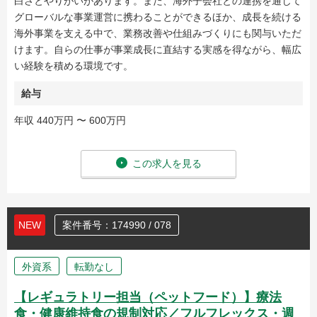
白さとやりがいがあります。また、海外子会社との連携を通じて
グローバルな事業運営に携わることができるほか、成長を続ける
海外事業を支える中で、業務改善や仕組みづくりにも関与いただ
けます。自らの仕事が事業成長に直結する実感を得ながら、幅広
い経験を積める環境です。
給与
年収 440万円 〜 600万円
この求人を見る
NEW
案件番号：174990 / 078
外資系
転勤なし
【レギュラトリー担当（ペットフード）】療法
食・健康維持食の規制対応／フルフレックス・週