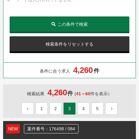
この条件で検索
検索条件をリセットする
,
4
2
6
0
件
条件に合う求人
4,260
件
検索結果
(
41～60
件を表示）
1
2
3
4
5
NEW
案件番号：176498 / 084