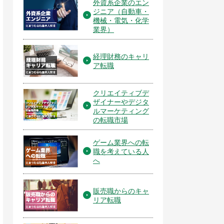
外資系企業のエン
ジニア（自動車・
機械・電気・化学
業界）
経理財務のキャリ
ア転職
クリエイティブデ
ザイナーやデジタ
ルマーケティング
の転職市場
ゲーム業界への転
職を考えている人
へ
販売職からのキャ
リア転職