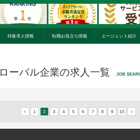
特集求人情報
転職お役立ち情報
エージェント紹介
ローバル企業の求人一覧
JOB SEAR
1
2
3
4
5
6
7
8
9
10