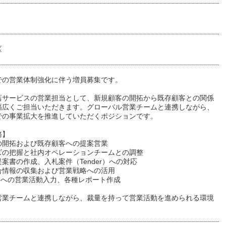
区
での営業体制強化に伴う増員募集です。
店サービスの営業担当として、新規顧客の開拓から既存顧客との関係
幅広くご担当いただきます。グローバル営業チームと連携しながら、
での事業拡大を推進していただくポジションです。
務】
の開拓および既存顧客への提案営業
ズの把握と社内オペレーションチームとの調整
案書の作成、入札案件（Tender）への対応
合情報の収集および営業戦略への活用
forceへの営業活動入力、各種レポート作成
営業チームと連携しながら、裁量を持って営業活動を進められる環境