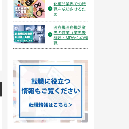
化粧品業界での転
職を成功させるた
め
医療機医療機器業
界の営業（業界未
経験・MRからの転
職