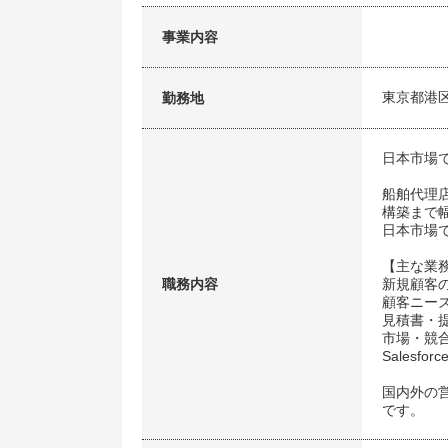
事業内容
東京都港
勤務地
日本市場
船舶代理
構築まで
日本市場
【主な業
職務内容
新規顧客
顧客ニー
見積書・提
市場・競
Sales
国内外の
です。