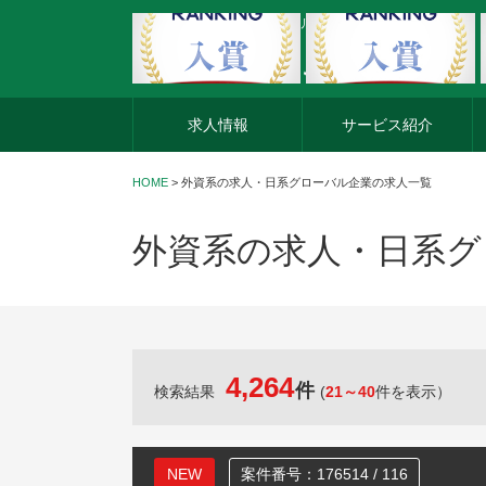
外資系企業の転職・キャリア転職ならアージスジャパン
求人情報
サービス紹介
HOME
>
外資系の求人・日系グローバル企業の求人一覧
外資系の求人・日系グ
4,264
件
検索結果
(
21～40
件を表示）
NEW
案件番号：176514 / 116