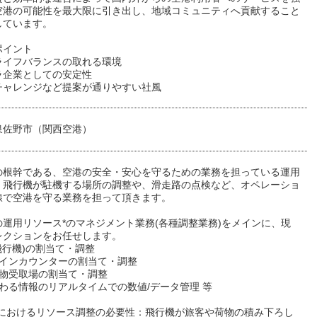
空港の可能性を最大限に引き出し、地域コミュニティへ貢献すること
しています。
ポイント
ライフバランスの取れる環境
ラ企業としての安定性
チャレンジなど提案が通りやすい社風
泉佐野市（関西空港）
の根幹である、空港の安全・安心を守るための業務を担っている運用
。飛行機が駐機する場所の調整や、滑走路の点検など、オペレーショ
線で空港を守る業務を担って頂きます。
の運用リソース*のマネジメント業務(各種調整業務)をメインに、現
レクションをお任せします。
飛行機)の割当て・調整
クインカウンターの割当て・調整
荷物受取場の割当て・調整
わる情報のリアルタイムでの数値/データ管理 等
営におけるリソース調整の必要性：飛行機が旅客や荷物の積み下ろし