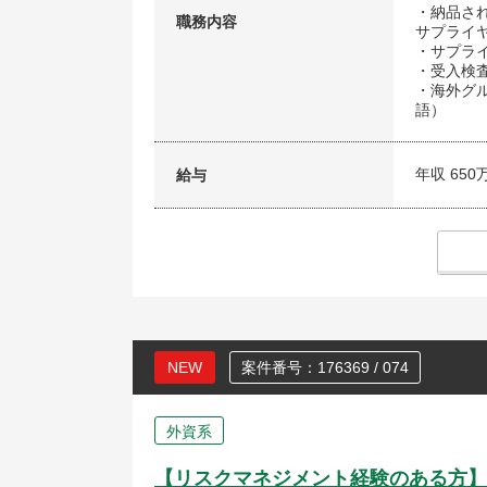
・納品さ
職務内容
サプライ
・サプラ
・受入検査
・海外グ
語）
年収 650
給与
NEW
案件番号：176369 / 074
外資系
【リスクマネジメント経験のある方】