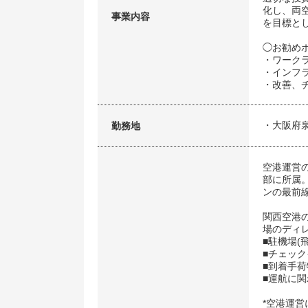
化し、両
事業内容
を目標と
◯お勧め
・ワーク
・インフ
・改善、
・大阪府
勤務地
空港運営
部に所属
ンの最前
関西空港
場のディ
■駐機場(
■チェッ
■到着手
■運航に関
*空港運