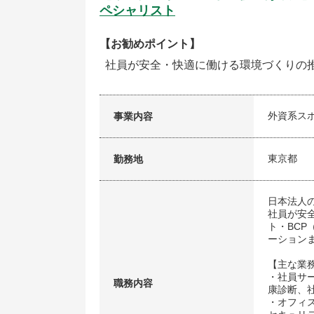
ペシャリスト
【お勧めポイント】
社員が安全・快適に働ける環境づくりの推
外資系ス
事業内容
東京都
勤務地
日本法人
社員が安
ト・BC
ーション
【主な業
・社員サ
職務内容
康診断、
・オフィ