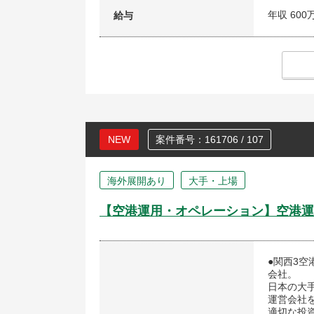
年収 600
給与
NEW
案件番号：161706 / 107
海外展開あり
大手・上場
【空港運用・オペレーション】空港運
●関西3
会社。
日本の大
運営会社
適切な投