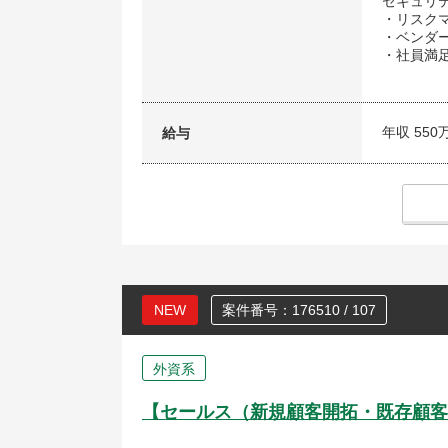
セキュリ
・リスク
・ベンダ
・社員満
年収 550
給与
NEW
案件番号：176510 / 107
外資系
【セールス（新規顧客開拓・既存顧客