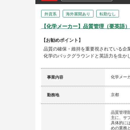
外資系
海外展開あり
転勤なし
【化学メーカー】品質管理（要英語）
【お勧めポイント】
品質の確保・維持を重要視されている企
化学のバックグラウンドと英語力を生か
化学メー
事業内容
京都
勤務地
品質管理
主に、サ
具体的に
めの業務