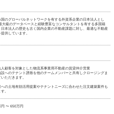
カ国のグローバルネットワークを有する外資系企業の日本法人とし
内最大級のデータベースと経験豊富なコンサルタントを有する多国籍
。日本法人の歴史も古く国内企業の不動産課題に対し、最適な不動産
を提供しています。
法人顧客を対象とした物流系事業用不動産の賃貸仲介営業
施設へのテナント誘致を他のチームメンバーと共有しクロージングま
ていただきます。
者への土地有効活用提案やテナントニーズに合わせた注文建築案件も
ます。
万円 〜 650万円