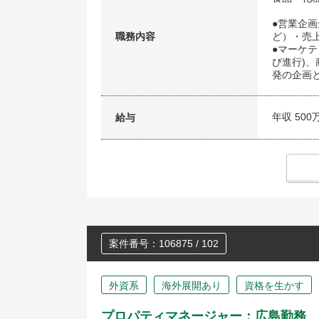
●営業企
職務内容
ど）・売
●マーケテ
び進行)
発の企画
年収 500
給与
案件番号：106875 / 102
外資系
海外展開あり
資格を生かす
プロパティマネージャー：広島勤務