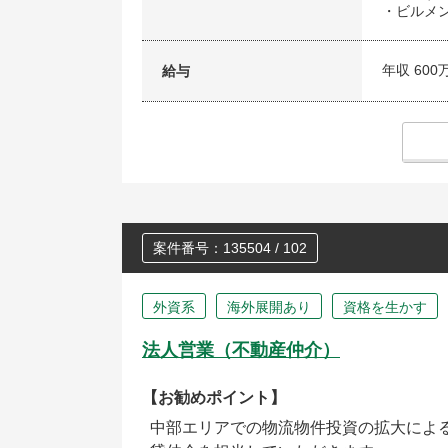
・ビルメ
年収 600
給与
案件番号：135504 / 102
外資系
海外展開あり
資格を生かす
法人営業（不動産仲介）
【お勧めポイント】
中部エリアでの物流物件投資の拡大によ