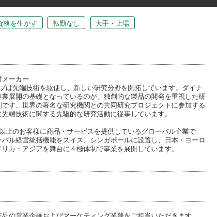
資格を生かす
転勤なし
大手・上場
財メーカー
ープは先端技術を駆使し、新しい研究分野を開拓しています。ダイナ
事業展開の基礎となっているのが、独創的な製品の開発を重視した研
制です。世界の著名な研究機関との共同研究プロジェクトに参加する
に先端技術に関する先駆的な研究活動に従事しています。
国以上のお客様に商品・サービスを提供しているグローバル企業で
ーバル経営統括機能をスイス、シンガポールに設置し、日本・ヨーロ
メリカ・アジアを舞台に４極体制で事業を展開しています。
粧品の営業企画およびマーケティング業務をご担当いただきます。