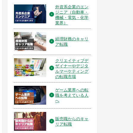
外資系企業のエン
ジニア（自動車・
機械・電気・化学
業界）
経理財務のキャリ
ア転職
クリエイティブデ
ザイナーやデジタ
ルマーケティング
の転職市場
ゲーム業界への転
職を考えている人
へ
販売職からのキャ
リア転職