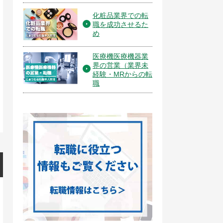
化粧品業界での転
職を成功させるた
め
医療機医療機器業
界の営業（業界未
経験・MRからの転
職