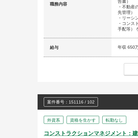
告書）
職務内容
・不動産
先管理）
・リーシ
・コンスト
手配等） 
年収 650
給与
案件番号：151116 / 102
外資系
資格を生かす
転勤なし
コンストラクションマネジメント：建