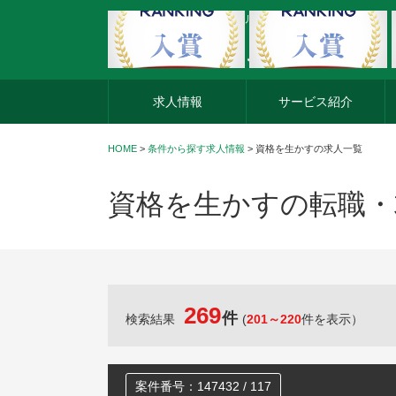
外資系企業の転職・キャリア転職ならアージスジャパン
求人情報
サービス紹介
HOME
>
条件から探す求人情報
> 資格を生かすの求人一覧
資格を生かすの転職・
269
件
検索結果
(
201～220
件を表示）
案件番号：147432 / 117