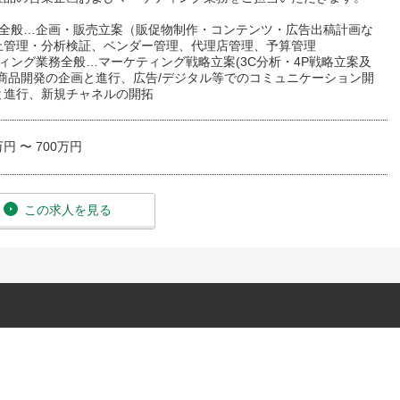
画全般…企画・販売立案（販促物制作・コンテンツ・広告出稿計画な
上管理・分析検証、ベンダー管理、代理店管理、予算管理
ィング業務全般…マーケティング戦略立案(3C分析・4P戦略立案及
、商品開発の企画と進行、広告/デジタル等でのコミュニケーション開
と進行、新規チャネルの開拓
万円 〜 700万円
この求人を見る