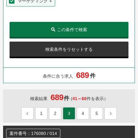
マーケティング
×
この条件で検索
検索条件をリセットする
6
8
9
件
条件に合う求人
689
件
検索結果
(
41～60
件を表示）
1
2
3
4
5
案件番号：176080 / 014