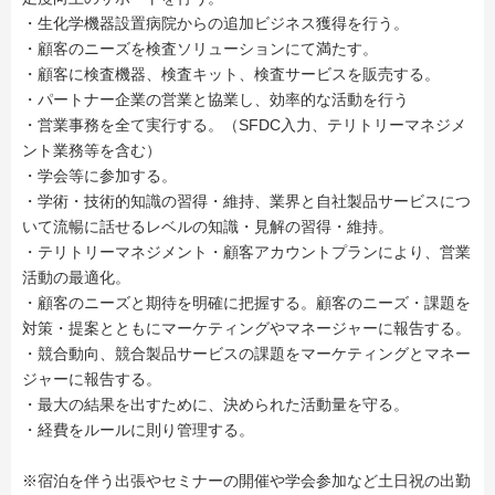
・生化学機器設置病院からの追加ビジネス獲得を行う。
・顧客のニーズを検査ソリューションにて満たす。
・顧客に検査機器、検査キット、検査サービスを販売する。
・パートナー企業の営業と協業し、効率的な活動を行う
・営業事務を全て実行する。（SFDC入力、テリトリーマネジメ
ント業務等を含む）
・学会等に参加する。
・学術・技術的知識の習得・維持、業界と自社製品サービスにつ
いて流暢に話せるレベルの知識・見解の習得・維持。
・テリトリーマネジメント・顧客アカウントプランにより、営業
活動の最適化。
・顧客のニーズと期待を明確に把握する。顧客のニーズ・課題を
対策・提案とともにマーケティングやマネージャーに報告する。
・競合動向、競合製品サービスの課題をマーケティングとマネー
ジャーに報告する。
・最大の結果を出すために、決められた活動量を守る。
・経費をルールに則り管理する。
※宿泊を伴う出張やセミナーの開催や学会参加など土日祝の出勤