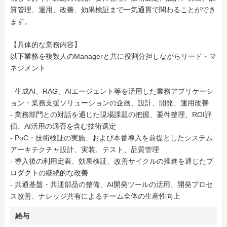
質管理、運用、改善、効果検証まで一気通貫で関わることができ
ます。
【具体的な業務内容】
以下業務を複数人のManagerと共に役割分担しながらリード・マ
ネジメント
- 生成AI、RAG、AIエージェント等を活用した業務アプリケーシ
ョン・業務支援ソリューションの企画、設計、開発、運用改善
- 業務部門との対話を通じた現場課題の把握、要件整理、ROI評
価、AI活用の適否を含む技術選定
- PoC・技術検証の実施、および本番導入を前提としたシステム
アーキテクチャ設計、実装、テスト、品質管理
- 導入後の利用定着、効果検証、改善サイクルの推進を通じたプ
ロダクトの継続的な改善
- 共通基盤・共通部品の整備、AI開発ツールの活用、開発プロセ
ス改善、ナレッジ共有によるチーム全体の生産性向上
給与