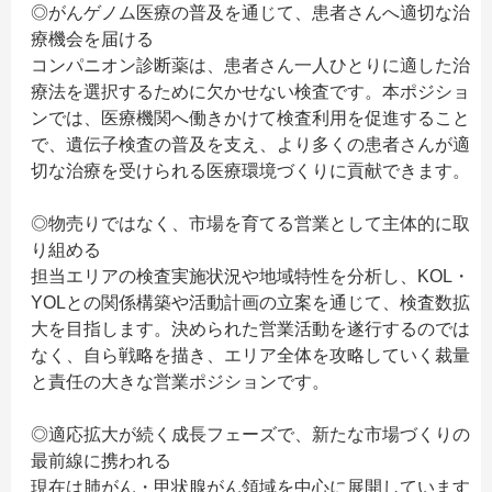
◎がんゲノム医療の普及を通じて、患者さんへ適切な治
療機会を届ける
コンパニオン診断薬は、患者さん一人ひとりに適した治
療法を選択するために欠かせない検査です。本ポジショ
ンでは、医療機関へ働きかけて検査利用を促進すること
で、遺伝子検査の普及を支え、より多くの患者さんが適
切な治療を受けられる医療環境づくりに貢献できます。
◎物売りではなく、市場を育てる営業として主体的に取
り組める
担当エリアの検査実施状況や地域特性を分析し、KOL・
YOLとの関係構築や活動計画の立案を通じて、検査数拡
大を目指します。決められた営業活動を遂行するのでは
なく、自ら戦略を描き、エリア全体を攻略していく裁量
と責任の大きな営業ポジションです。
◎適応拡大が続く成長フェーズで、新たな市場づくりの
最前線に携われる
現在は肺がん・甲状腺がん領域を中心に展開しています