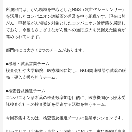
所属部門は、がん領域を中心としたNGS（次世代シーケンサー）
を活用したコンパニオン診断薬の普及を担う組織です。現在は肺
がん・甲状腺がん領域を対象としたコンパニオン診断薬を展開し
ており、今後もさまざまながん種への適応拡大を見据えた開発が
進められています。
部門内には大きく2つのチームがあります。
■機器・試薬営業チーム
検査会社や大学病院、医療機関に対し、NGS関連機器や試薬の販
売・導入支援を担うチーム。
■検査普及推進チーム
コンパニオン診断薬の検査数増加を目的に、医療機関から臨床受
託検査会社への検査委託を促進する活動を担うチーム。
今回募集するのは、検査普及推進チームの営業ポジションです。
担当エリア（北海道・東北・北関東）において、主に医療従事者