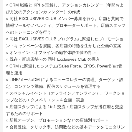
○ CRM 戦略と KPI を理解し、アクションカレンダー（年間およ
び月次のアクションカレンダー）の作成
○ 同社 EXCLUSIVES CLUB メンバー募集を行う。店舗と共同で
情報ツールやノベルティ、プロモーターサポート、店舗スタッフ
へのトレーニングを行う
○ 同社 EXCLUSIVES CLUB プログラムに関連したプロモーショ
ン・キャンペーンを展開、各店舗の特徴を生かした企画の立案
○ オンライン・オフラインの顧客体験価値の向上
○ 既存・新規店舗への 同社 Exclusives Club の導入
○ CRM に関連したシステム(Sales Force, EPOS, PowerBI)の管
理と運用
○ LINE/メール/DM によるニュースレターの管理、ターゲット設
定、コンテンツ準備、配信スケジュールを管理する
○ スペシャルイベント（オフライン／オンライン）、ワークショ
ップなどのエクスペリエンスを企画・実施
○ 店舗スタッフによる 1to1 交流：店舗スタッフが潜在層と交流
するためのサポート
○ 新規オープン、プロモーションなどの店舗別サポート
○ 会員登録、クリック率、訪問数などの基本データをモニタリン