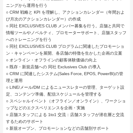
ニングから運用を行う
○ CRM 戦略と KPI を理解し、アクションカレンダー（年間およ
び月次のアクションカレンダー）の作成
○ 同社 EXCLUSIVES CLUB メンバー募集を行う。店舗と共同で
情報ツールやノベルティ、プロモーターサポート、店舗スタッフ
へのトレーニングを行う
○ 同社 EXCLUSIVES CLUB プログラムに関連したプロモーショ
ン・キャンペーンを展開、各店舗の特徴を生かした企画の立案
○ オンライン・オフラインの顧客体験価値の向上
○ 既存・新規店舗への 同社 Exclusives Club の導入
○ CRM に関連したシステム(Sales Force, EPOS, PowerBI)の管
理と運用
○ LINE/メール/DM によるニュースレターの管理、ターゲット設
定、コンテンツ準備、配信スケジュールを管理する
○ スペシャルイベント（オフライン／オンライン）、ワークショ
ップなどのエクスペリエンスを企画・実施
○ 店舗スタッフによる 1to1 交流：店舗スタッフが潜在層と交流
するためのサポート
○ 新規オープン、プロモーションなどの店舗別サポート