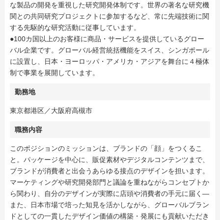
な製品の開発を重視した研究開発体制です。世界の著名な研究機
関との共同研究プロジェクトに参加するなど、常に先端技術に関
する先駆的な研究活動に従事しています。
●100カ国以上のお客様に商品・サービスを提供しているグロー
バル企業です。グローバル経営統括機能をスイス、シンガポール
に設置し、日本・ヨーロッパ・アメリカ・アジアを舞台に４極体
制で事業を展開しています。
勤務地
東京都港区／大阪府高槻市
職務内容
このポジションのミッションは、ブランドの「顔」をつくるこ
と。パッケージを中心に、販促素材やデジタルコンテンツまで、
ブランドが消費者と出会うあらゆる接点のデザインを担います。
マーケティングや研究開発部門と議論を重ねながらコンセプトか
ら関わり、自分のデザインが実際に店頭や消費者の手元に届く—
また、日本市場で培った知見を活かしながら、グローバルブラン
ドとしての一貫したデザイン価値の構築・発展にも貢献いただき