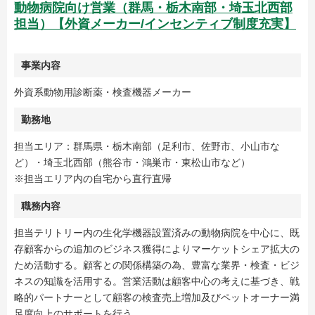
動物病院向け営業（群馬・栃木南部・埼玉北西部
担当）【外資メーカー/インセンティブ制度充実】
事業内容
外資系動物用診断薬・検査機器メーカー
勤務地
担当エリア：群馬県・栃木南部（足利市、佐野市、小山市な
ど）・埼玉北西部（熊谷市・鴻巣市・東松山市など）
※担当エリア内の自宅から直行直帰
職務内容
担当テリトリー内の生化学機器設置済みの動物病院を中心に、既
存顧客からの追加のビジネス獲得によりマーケットシェア拡大の
ため活動する。顧客との関係構築の為、豊富な業界・検査・ビジ
ネスの知識を活用する。営業活動は顧客中心の考えに基づき、戦
略的パートナーとして顧客の検査売上増加及びペットオーナー満
足度向上のサポートを行う。