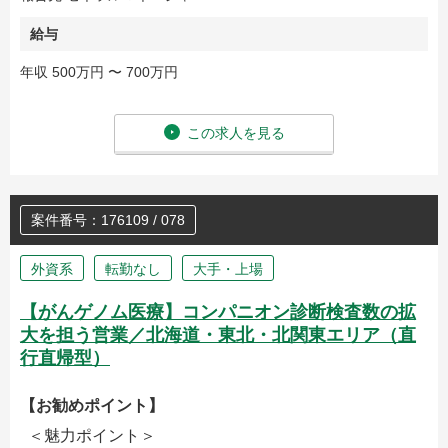
給与
年収 500万円 〜 700万円
この求人を見る
案件番号：176109 / 078
外資系
転勤なし
大手・上場
【がんゲノム医療】コンパニオン診断検査数の拡
大を担う営業／北海道・東北・北関東エリア（直
行直帰型）
【お勧めポイント】
＜魅力ポイント＞