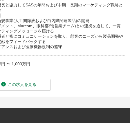
門長と協力してSASの年間および中期・長期のマーケティング戦略と
定
測
新規事業(人工関節液および白内障関連製品)の開発
ジメント、Marcom、眼科部門(営業チーム)との連携を通じて、一貫
ケティングメッセージを届ける
係者と密にコミュニケーションを取り、顧客のニーズから製品開発や
貢献をフィードバックする
イアンスおよび医療機器規制の遵守
万円 〜 1,000万円
この求人を見る