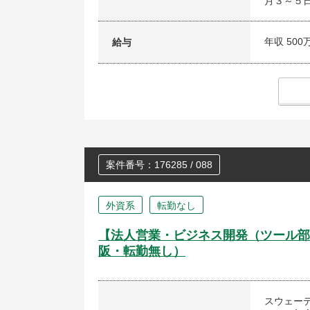
月３～５
年収 500
給与
案件番号：176285 / 088
外資系
転勤なし
【法人営業・ビジネス開発（ツール部
阪・転勤無し）
スウェー