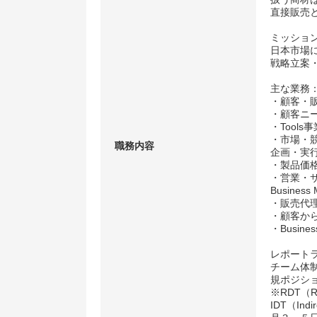
直接販売
ミッショ
日本市場
戦略立案
主な業務
・顧客・
・顧客ニー
・Tool
・市場・
職務内容
企画・実
・製品価
・営業・サ
Busines
・販売代
・顧客か
・Busin
レポート
チーム体制
規ポジシ
※RDT（Ro
IDT（Indi