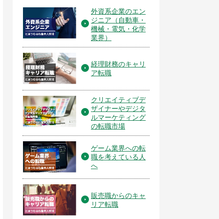
外資系企業のエン
ジニア（自動車・
機械・電気・化学
業界）
経理財務のキャリ
ア転職
クリエイティブデ
ザイナーやデジタ
ルマーケティング
の転職市場
ゲーム業界への転
職を考えている人
へ
販売職からのキャ
リア転職