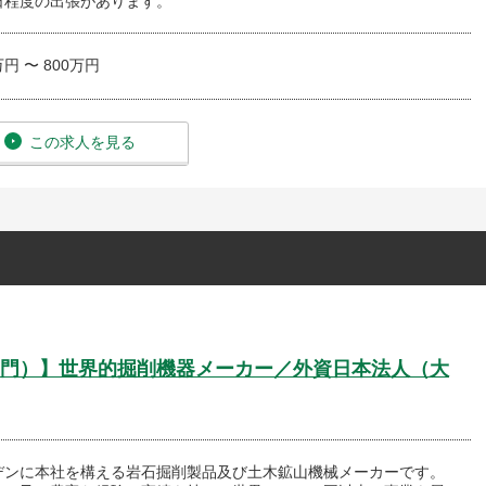
日程度の出張があります。
万円 〜 800万円
この求人を見る
門）】世界的掘削機器メーカー／外資日本法人（大
デンに本社を構える岩石掘削製品及び土木鉱山機械メーカーです。