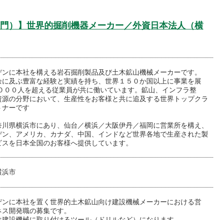
門）】世界的掘削機器メーカー／外資日本法人（横
デンに本社を構える岩石掘削製品及び土木鉱山機械メーカーです。
余に及ぶ豊富な経験と実績を持ち、世界１５０か国以上に事業を展
,０００人を超える従業員が共に働いています。鉱山、インフラ整
資源の分野において、生産性をお客様と共に追及する世界トップクラ
トナーです
奈川県横浜市にあり、仙台／横浜／大阪伊丹／福岡に営業所を構え、
デン、アメリカ、カナダ、中国、インドなど世界各地で生産された製
ビスを日本全国のお客様へ提供しています。
横浜市
デンに本社を置く世界的土木鉱山向け建設機械メーカーにおける営
ネス開発職の募集です。
は建設機械に取り付けるツール（ドリルなど）になります。