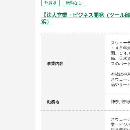
外資系
転勤なし
【法人営業・ビジネス開発（ツール部
浜）
スウェー
１４５年
開。１４
備、天然
事業内容
スのパー
本社は神
スウェー
品やサー
神奈川県
勤務地
スウェー
業・ビジ
扱う商材