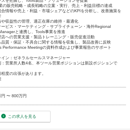
ズを把握し、Tools製品・ソリューションを提案
s事業の販売戦略・成長戦略の立案・実行、売上・利益目標の達成
競合情報や売上・利益・市場シェアなどのKPIを分析し、改善施策を
行
格や収益性の管理、適正在庫の維持・最適化
ービス・マーケティング・サプライチェーン・海外Regional
s Managerと連携し、Tools事業を推進
理店への営業支援・製品トレーニング・販売促進活動
ら品質・保証・不具合に関する情報を収集し、製品改善に反映
ess Performance Meetingの資料作成および事業報告のサポート
ライン：ゼネラルセールスマネージャー
制：営業所人数4名、本ツール営業ポジションは新設ポジションで
日程度の出張があります。
能
万円 〜 800万円
この求人を見る