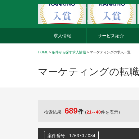
外資系企業の転職・キャリア転職ならアージスジャパン
求人情報
サービス紹介
HOME
>
条件から探す求人情報
> マーケティングの求人一覧
マーケティングの転職
689
件
検索結果
(
21～40
件を表示）
案件番号：176370 / 084