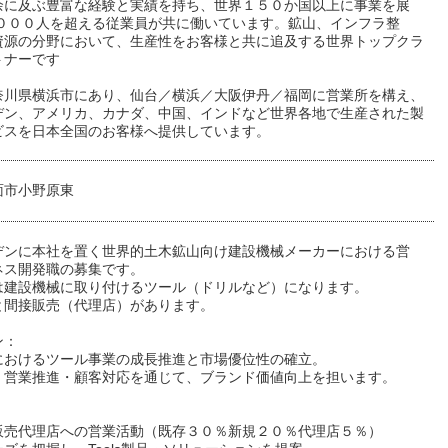
余に及ぶ豊富な経験と実績を持ち、世界１５０か国以上に事業を展
,０００人を超える従業員が共に働いています。鉱山、インフラ整
資源の分野において、生産性をお客様と共に追及する世界トップクラ
トナーです
奈川県横浜市にあり、仙台／横浜／大阪伊丹／福岡に営業所を構え、
デン、アメリカ、カナダ、中国、インドなど世界各地で生産された製
ビスを日本全国のお客様へ提供しています。
面市小野原東
デンに本社を置く世界的土木鉱山向け建設機械メーカーにおける営
ネス開発職の募集です。
は建設機械に取り付けるツール（ドリルなど）になります。
と間接販売（代理店）があります。
ン：
におけるツール事業の成長推進と市場優位性の確立。
・営業推進・顧客対応を通じて、ブランド価値向上を担います。
：
販売代理店への営業活動（既存３０％新規２０％代理店５％）