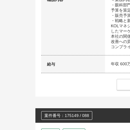
・眼科部
予算を策
・販売予
・戦略と
KOLマネ
したマー
本社の関
改善への
コンプラ
年収 600
給与
案件番号：175149 / 088