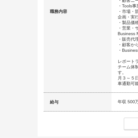
・顧客ニー
・Tool
職務内容
・市場・
企画・実
・製品価
・営業・サ
Busines
・販売代
・顧客か
・Busin
レポート
チーム体
す。
月３～５
車通勤可
年収 500
給与