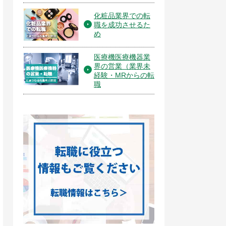
化粧品業界での転
職を成功させるた
め
医療機医療機器業
界の営業（業界未
経験・MRからの転
職