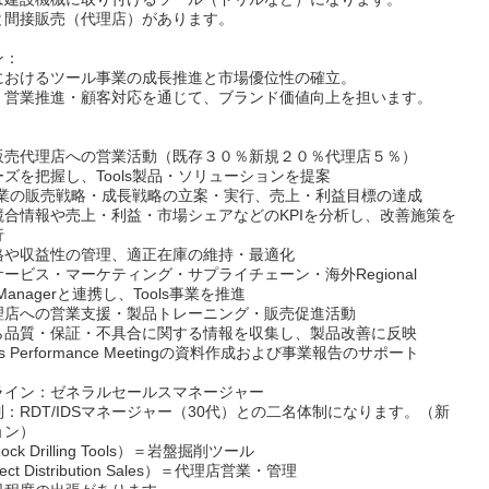
と間接販売（代理店）があります。
ン：
におけるツール事業の成長推進と市場優位性の確立。
・営業推進・顧客対応を通じて、ブランド価値向上を担います。
：
販売代理店への営業活動（既存３０％新規２０％代理店５％）
ズを把握し、Tools製品・ソリューションを提案
s事業の販売戦略・成長戦略の立案・実行、売上・利益目標の達成
競合情報や売上・利益・市場シェアなどのKPIを分析し、改善施策を
行
格や収益性の管理、適正在庫の維持・最適化
ービス・マーケティング・サプライチェーン・海外Regional
s Managerと連携し、Tools事業を推進
理店への営業支援・製品トレーニング・販売促進活動
ら品質・保証・不具合に関する情報を収集し、製品改善に反映
ess Performance Meetingの資料作成および事業報告のサポート
ライン：ゼネラルセールスマネージャー
：RDT/IDSマネージャー（30代）との二名体制になります。（新
ョン）
ck Drilling Tools）＝岩盤掘削ツール
rect Distribution Sales）＝代理店営業・管理