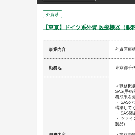
外資系
【東京】ドイツ系外資 医療機器（眼
外資医療
事業内容
東京都千
勤務地
＜職務概
SAS(手
務成果を
・ SA
構築して
・ SAS
・ ツァイ
製品)
職務内容
＜業務内