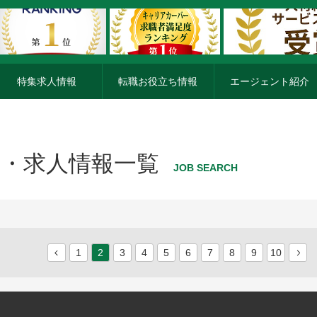
特集求人情報
転職お役立ち情報
エージェント紹介
・求人情報一覧
JOB SEARCH
1
2
3
4
5
6
7
8
9
10