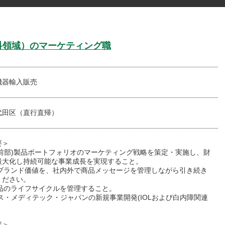
科領域）のマーケティング職
機器輸入販売
代田区（直行直帰）
要＞
術前部)製品ポートフォリオのマーケティング戦略を策定・実施し、財
最大化し持続可能な事業成長を実現すること。
Sのブランド価値を、社内外で商品メッセージを管理しながら引き続き
ください。
製品のライフサイクルを管理すること。
ス・メディテック・ジャパンの新規事業開発(IOLおよび白内障関連
容＞